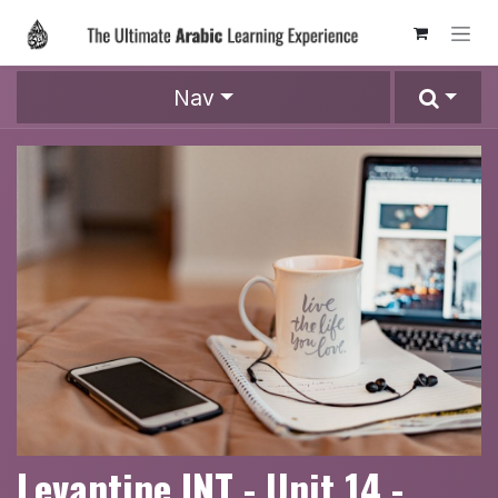
Skip to Content
Nav
Levantine INT - Unit 14 -