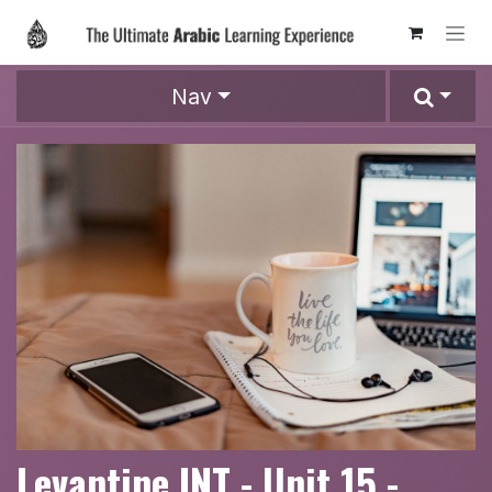
Skip to Content
Nav
Levantine INT - Unit 15 -