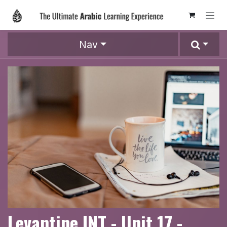
Skip to Content
Nav
Levantine INT - Unit 17 -